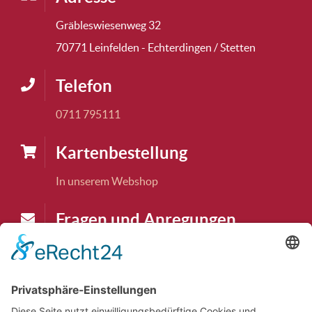
Gräbleswiesenweg 32
70771 Leinfelden - Echterdingen / Stetten
Telefon
0711 795111
Karten­bestellung
In unserem Webshop
Fragen und Anregungen
karten@tudk.de
Theaterkasse