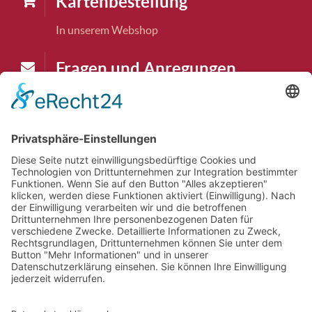
Karten­bestellung
In unserem Webshop
Fragen und Anregungen
karten@tudk.de
Theaterkasse
Die Theaterkasse macht Pause bis
07.09.2026
Theatertelefon
Auch das Theatertelefon hat Pause bis
07.09.2026
.
Wir sind aber per E-Mail erreichbar.