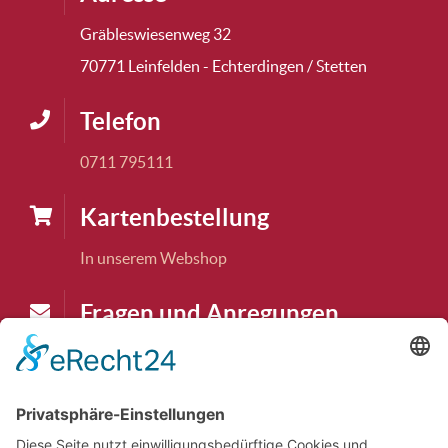
Gräbleswiesenweg 32
70771 Leinfelden - Echterdingen / Stetten
Telefon
0711 795111
Karten­bestellung
In unserem Webshop
Fragen und Anregungen
karten@tudk.de
Theaterkasse