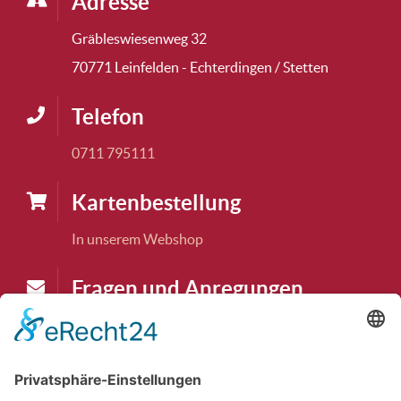
Adresse
Gräbleswiesenweg 32
70771 Leinfelden - Echterdingen / Stetten
Telefon
0711 795111
Karten­bestellung
In unserem Webshop
Fragen und Anregungen
karten@tudk.de
Theaterkasse