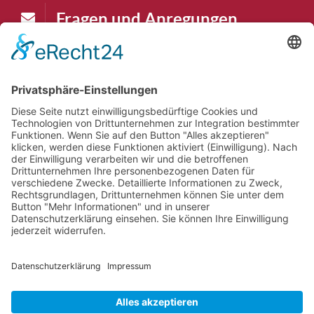
Fragen und Anregungen
karten@tudk.de
Theaterkasse
Die Theaterkasse macht Pause bis
07.09.2026
Theatertelefon
Auch das Theatertelefon hat Pause bis
07.09.2026
.
Wir sind aber per E-Mail erreichbar.
Datenschutz
FAQs
Sitemap
Suchen
AGB
TUDK-intern
Kontakt
Impressum