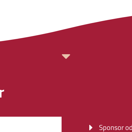
r
Sponsor od