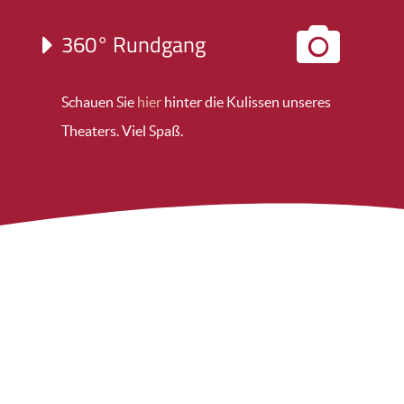
360° Rundgang
Schauen Sie
hier
hinter die Kulissen unseres
Theaters. Viel Spaß.