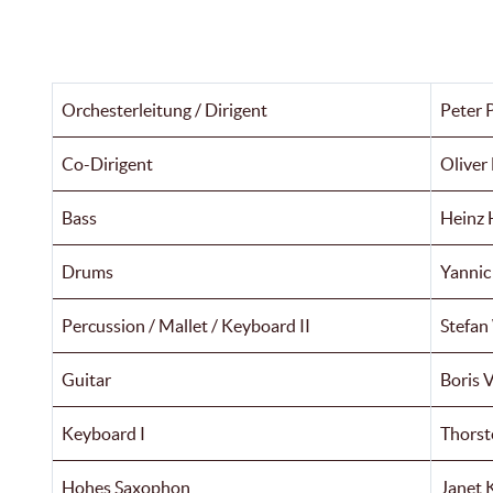
Orchesterleitung / Dirigent
Peter P
Co-Dirigent
Oliver
Bass
Heinz 
Drums
Yannic
Percussion / Mallet / Keyboard II
Stefan
Guitar
Boris 
Keyboard I
Thorst
Hohes Saxophon
Janet 