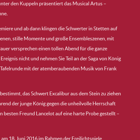
nter den Kuppeln präsentiert das Musical Artus –
hne.
miere und ab dann klingen die Schwerter in Stetten auf
Szenen, stille Momente und große Ensembleszenen, mit
Trauer versprechen einen tollen Abend für die ganze
 Ereignis nicht und nehmen Sie Teil an der Saga von König
r Tafelrunde mit der atemberaubenden Musik von Frank
bestimmt, das Schwert Excalibur aus dem Stein zu ziehen
rend der junge König gegen die unheilvolle Herrschaft
 besten Freund Lancelot auf eine harte Probe gestellt –
 am 18. Juni 2016 im Rahmen der Freilichtspiele