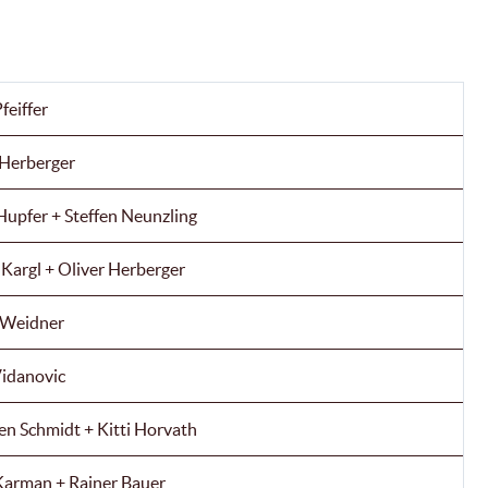
feiffer
 Herberger
Hupfer + Steffen Neunzling
 Kargl + Oliver Herberger
 Weidner
Vidanovic
en Schmidt + Kitti Horvath
Karman + Rainer Bauer