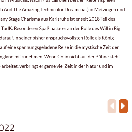
nd in Musicals. Nach Musicalrollen bei den Kelternspielen
ph And The Amazing Technicolor Dreamcoat) in Metzingen und
ny Stage Charisma aus Karlsruhe ist er seit 2018 Teil des
TudK. Besonderen Spaß hatte er an der Rolle des Will in Big
 darauf, in seiner bisher anspruchsvollsten Rolle als König
auf eine spannungsgeladene Reise in die mystische Zeit der
England mitzunehmen. Wenn Colin nicht auf der Bühne steht
arbeitet, verbringt er gerne viel Zeit in der Natur und im
2022