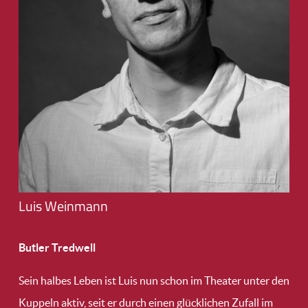
Luis Weinmann
Butler Tredwell
Sein halbes Leben ist Luis nun schon im Theater unter den
Kuppeln aktiv, seit er durch einen glücklichen Zufall im