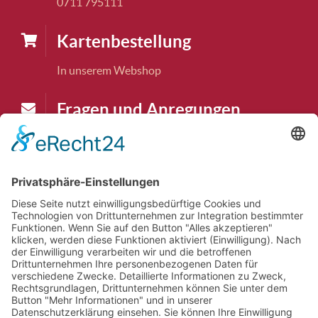
0711 795111
Karten­bestellung
In unserem Webshop
Fragen und Anregungen
karten@tudk.de
Theaterkasse
Die Theaterkasse macht Pause bis
07.09.2026
Theatertelefon
Auch das Theatertelefon hat Pause bis
07.09.2026
.